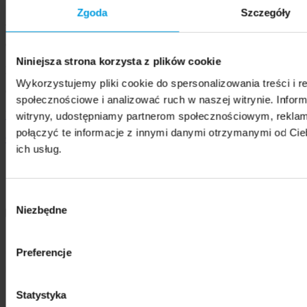
Zgoda
Szczegóły
Address:
Chodakowska 19/31, 03-815 Warszawa, Poland
Niniejsza strona korzysta z plików cookie
phone
+48 22 517 96 00
,
swps@swps.edu.pl
Wykorzystujemy pliki cookie do spersonalizowania treści i r
© 2021 - 2026 SWPS University
społecznościowe i analizować ruch w naszej witrynie. Inform
Privacy Policy
witryny, udostępniamy partnerom społecznościowym, rekla
połączyć te informacje z innymi danymi otrzymanymi od Cie
Cookies Policy
ich usług.
Member of
Wybór
Niezbędne
zgody
Preferencje
Statystyka