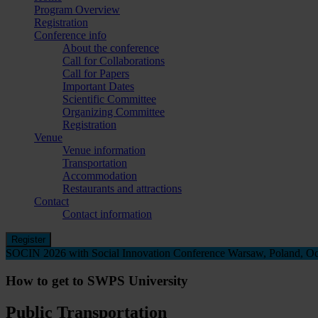
Program Overview
Registration
Conference info
About the conference
Call for Collaborations
Call for Papers
Important Dates
Scientific Committee
Organizing Committee
Registration
Venue
Venue information
Transportation
Accommodation
Restaurants and attractions
Contact
Contact information
Register
SOCIN 2026 with Social Innovation Conference
Warsaw, Poland, Oc
How to get to SWPS University
Public Transportation