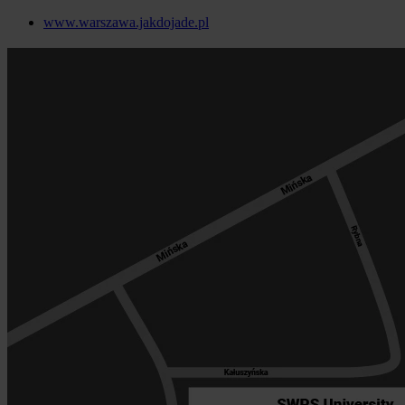
www.warszawa.jakdojade.pl