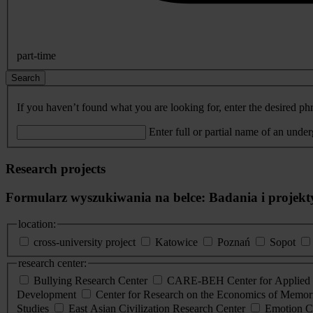
part-time
Search
If you haven’t found what you are looking for, enter the desired phr
Enter full or partial name of an unde
Research projects
Formularz wyszukiwania na belce: Badania i projekt
location:
cross-university project
Katowice
Poznań
Sopot
research center:
Bullying Research Center
CARE-BEH Center for Applied R
Development
Center for Research on the Economics of Memori
Studies
East Asian Civilization Research Center
Emotion C