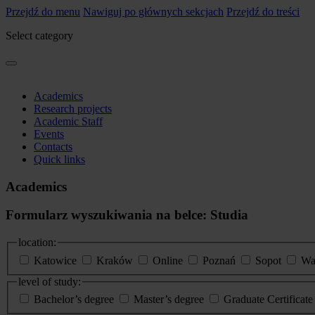
Przejdź do menu
Nawiguj po głównych sekcjach
Przejdź do treści
Select category
Academics
Research projects
Academic Staff
Events
Contacts
Quick links
Academics
Formularz wyszukiwania na belce: Studia
location:
Katowice
Kraków
Online
Poznań
Sopot
Wa
level of study:
Bachelor’s degree
Master’s degree
Graduate Certificat