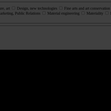
ure, art
Design, new technologies
Fine arts and art conservation
arketing, Public Relations
Material engineering
Materiality