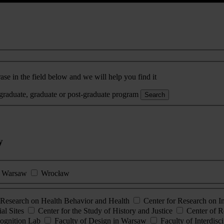
ase in the field below and we will help you find it
rgraduate, graduate or post-graduate program
Search
y
Warsaw
Wrocław
esearch on Health Behavior and Health
Center for Research on 
al Sites
Center for the Study of History and Justice
Center of R
ognition Lab
Faculty of Design in Warsaw
Faculty of Interdisc