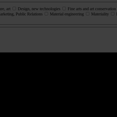
ure, art
Design, new technologies
Fine arts and art conservation
arketing, Public Relations
Material engineering
Materiality