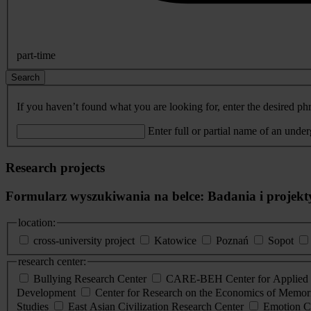
part-time
Search
If you haven’t found what you are looking for, enter the desired phr
Enter full or partial name of an unde
Research projects
Formularz wyszukiwania na belce: Badania i projekt
location:
cross-university project
Katowice
Poznań
Sopot
research center:
Bullying Research Center
CARE-BEH Center for Applied R
Development
Center for Research on the Economics of Memori
Studies
East Asian Civilization Research Center
Emotion C