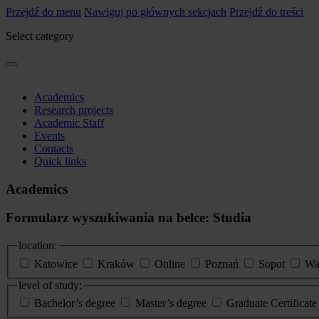
Przejdź do menu
Nawiguj po głównych sekcjach
Przejdź do treści
Select category
Academics
Research projects
Academic Staff
Events
Contacts
Quick links
Academics
Formularz wyszukiwania na belce: Studia
location:
Katowice
Kraków
Online
Poznań
Sopot
Wa
level of study:
Bachelor’s degree
Master’s degree
Graduate Certificat