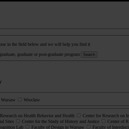
ase in the field below and we will help you find it
rgraduate, graduate or post-graduate program
Search
y
Warsaw
Wrocław
esearch on Health Behavior and Health
Center for Research on 
al Sites
Center for the Study of History and Justice
Center of R
ognition Lab
Faculty of Design in Warsaw
Faculty of Interdisc