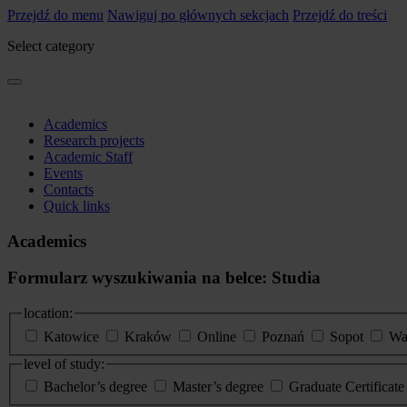
Przejdź do menu
Nawiguj po głównych sekcjach
Przejdź do treści
Select category
Academics
Research projects
Academic Staff
Events
Contacts
Quick links
Academics
Formularz wyszukiwania na belce: Studia
location:
Katowice
Kraków
Online
Poznań
Sopot
Wa
level of study:
Bachelor’s degree
Master’s degree
Graduate Certificat