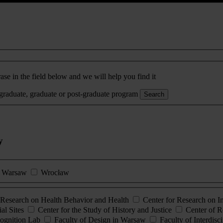
ase in the field below and we will help you find it
rgraduate, graduate or post-graduate program
Search
y
Warsaw
Wrocław
esearch on Health Behavior and Health
Center for Research on 
al Sites
Center for the Study of History and Justice
Center of R
ognition Lab
Faculty of Design in Warsaw
Faculty of Interdisc