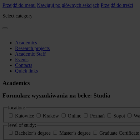
Przejdź do menu
Nawiguj po głównych sekcjach
Przejdź do treści
Select category
Academics
Research projects
Academic Staff
Events
Contacts
Quick links
Academics
Formularz wyszukiwania na belce: Studia
location:
Katowice
Kraków
Online
Poznań
Sopot
Wa
level of study:
Bachelor’s degree
Master’s degree
Graduate Certificat