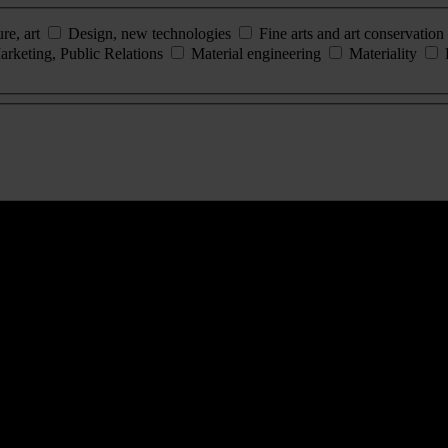
ure, art
Design, new technologies
Fine arts and art conservation
arketing, Public Relations
Material engineering
Materiality