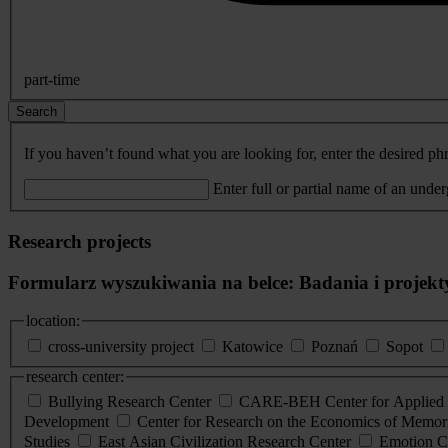
part-time
Search
If you haven’t found what you are looking for, enter the desired phr
Enter full or partial name of an unde
Research projects
Formularz wyszukiwania na belce: Badania i projekt
location:
cross-university project
Katowice
Poznań
Sopot
research center:
Bullying Research Center
CARE-BEH Center for Applied R
Development
Center for Research on the Economics of Memori
Studies
East Asian Civilization Research Center
Emotion C