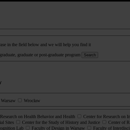
ase in the field below and we will help you find it
rgraduate, graduate or post-graduate program
Search
y
Warsaw
Wrocław
esearch on Health Behavior and Health
Center for Research on 
al Sites
Center for the Study of History and Justice
Center of R
ognition Lab
Faculty of Design in Warsaw
Faculty of Interdisc