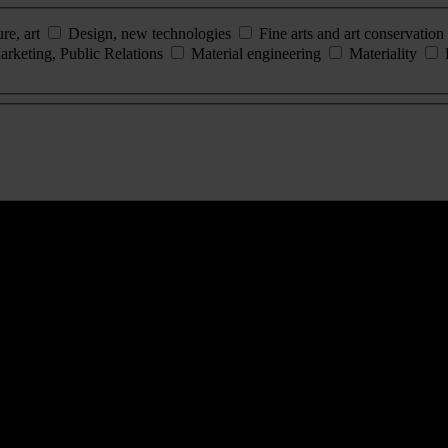
ure, art
Design, new technologies
Fine arts and art conservation
arketing, Public Relations
Material engineering
Materiality