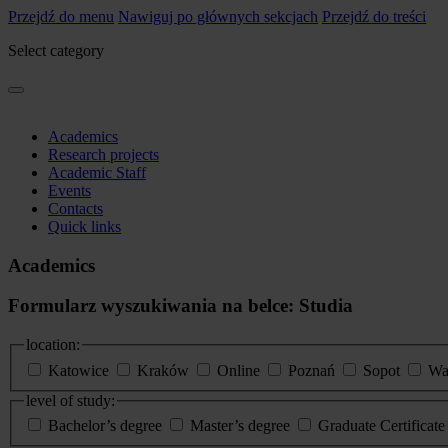
Przejdź do menu
Nawiguj po głównych sekcjach
Przejdź do treści
Select category
Academics
Research projects
Academic Staff
Events
Contacts
Quick links
Academics
Formularz wyszukiwania na belce: Studia
location:
Katowice
Kraków
Online
Poznań
Sopot
Wa
level of study:
Bachelor’s degree
Master’s degree
Graduate Certificat