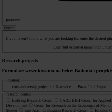
part-time
Search
If you haven’t found what you are looking for, enter the desired phr
Enter full or partial name of an unde
Research projects
Formularz wyszukiwania na belce: Badania i projekt
location:
cross-university project
Katowice
Poznań
Sopot
research center:
Bullying Research Center
CARE-BEH Center for Applied R
Development
Center for Research on the Economics of Memori
Studies
East Asian Civilization Research Center
Emotion C