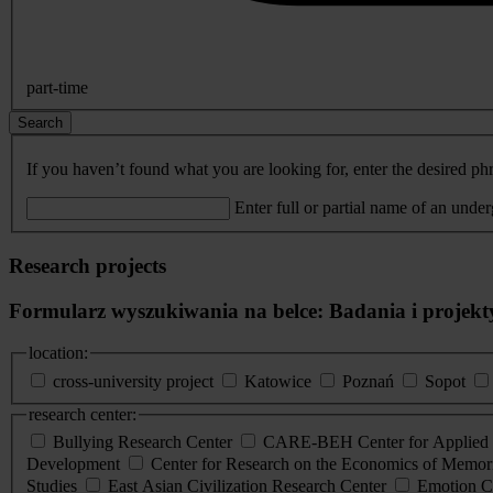
part-time
Search
If you haven’t found what you are looking for, enter the desired phr
Enter full or partial name of an unde
Research projects
Formularz wyszukiwania na belce: Badania i projekt
location:
cross-university project
Katowice
Poznań
Sopot
research center:
Bullying Research Center
CARE-BEH Center for Applied R
Development
Center for Research on the Economics of Memori
Studies
East Asian Civilization Research Center
Emotion C