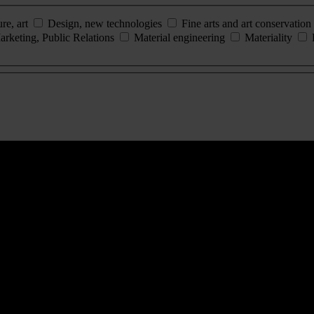
ure, art
Design, new technologies
Fine arts and art conservation
arketing, Public Relations
Material engineering
Materiality