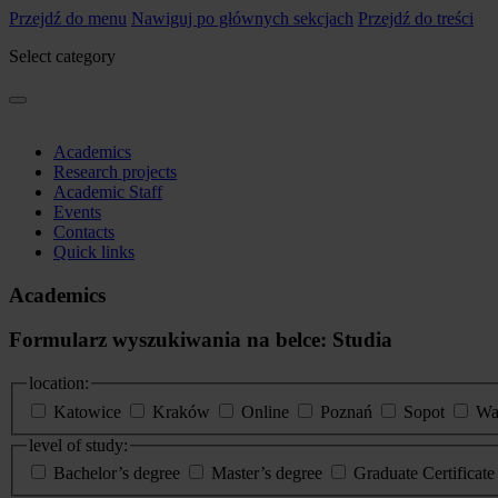
Przejdź do menu
Nawiguj po głównych sekcjach
Przejdź do treści
Select category
Academics
Research projects
Academic Staff
Events
Contacts
Quick links
Academics
Formularz wyszukiwania na belce: Studia
location:
Katowice
Kraków
Online
Poznań
Sopot
Wa
level of study:
Bachelor’s degree
Master’s degree
Graduate Certificat