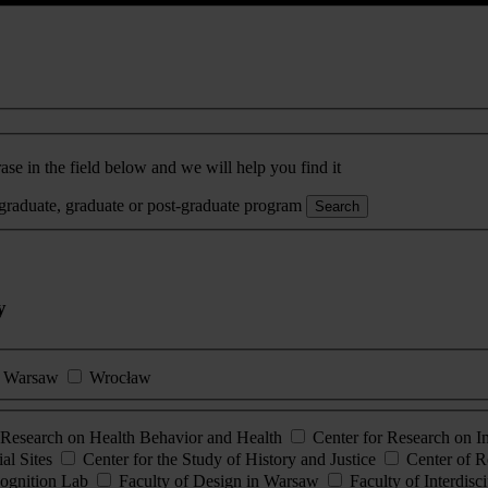
ase in the field below and we will help you find it
rgraduate, graduate or post-graduate program
Search
y
Warsaw
Wrocław
esearch on Health Behavior and Health
Center for Research on 
al Sites
Center for the Study of History and Justice
Center of R
ognition Lab
Faculty of Design in Warsaw
Faculty of Interdisc