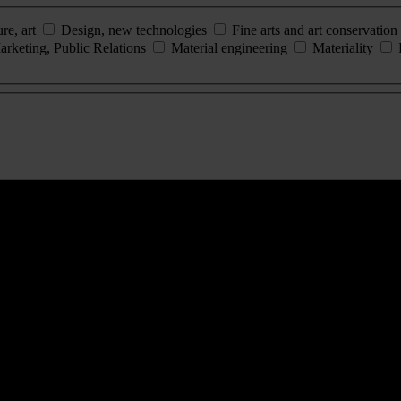
ure, art
Design, new technologies
Fine arts and art conservation
arketing, Public Relations
Material engineering
Materiality