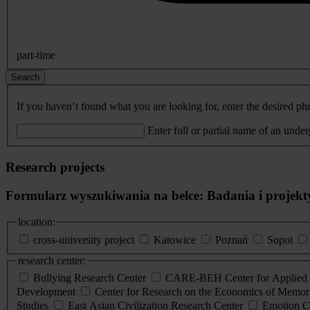
part-time
Search
If you haven’t found what you are looking for, enter the desired phr
Enter full or partial name of an unde
Research projects
Formularz wyszukiwania na belce: Badania i projekt
location:
cross-university project
Katowice
Poznań
Sopot
research center:
Bullying Research Center
CARE-BEH Center for Applied R
Development
Center for Research on the Economics of Memori
Studies
East Asian Civilization Research Center
Emotion C