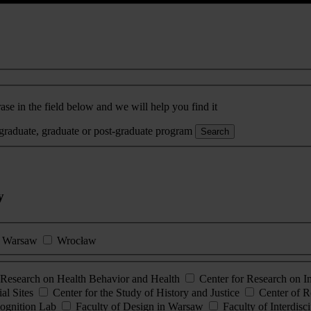
ase in the field below and we will help you find it
rgraduate, graduate or post-graduate program
Search
y
Warsaw
Wrocław
esearch on Health Behavior and Health
Center for Research on 
al Sites
Center for the Study of History and Justice
Center of R
ognition Lab
Faculty of Design in Warsaw
Faculty of Interdisc