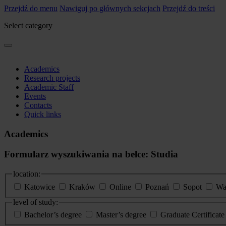
Przejdź do menu
Nawiguj po głównych sekcjach
Przejdź do treści
Select category
Academics
Research projects
Academic Staff
Events
Contacts
Quick links
Academics
Formularz wyszukiwania na belce: Studia
location:
Katowice
Kraków
Online
Poznań
Sopot
Wa
level of study:
Bachelor’s degree
Master’s degree
Graduate Certificat