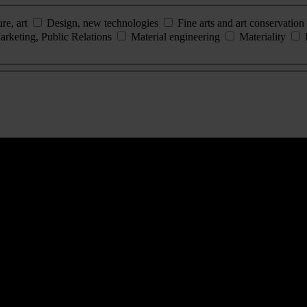
ure, art
Design, new technologies
Fine arts and art conservation
arketing, Public Relations
Material engineering
Materiality