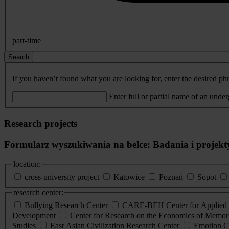
part-time
Search
If you haven’t found what you are looking for, enter the desired phr
Enter full or partial name of an unde
Research projects
Formularz wyszukiwania na belce: Badania i projekt
location:
cross-university project
Katowice
Poznań
Sopot
research center:
Bullying Research Center
CARE-BEH Center for Applied R
Development
Center for Research on the Economics of Memori
Studies
East Asian Civilization Research Center
Emotion C