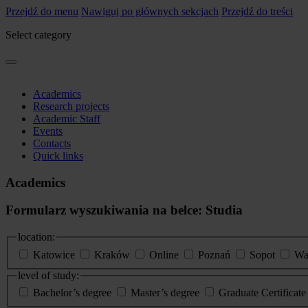
Przejdź do menu
Nawiguj po głównych sekcjach
Przejdź do treści
Select category
Academics
Research projects
Academic Staff
Events
Contacts
Quick links
Academics
Formularz wyszukiwania na belce: Studia
location:
Katowice
Kraków
Online
Poznań
Sopot
Wa
level of study:
Bachelor’s degree
Master’s degree
Graduate Certificat