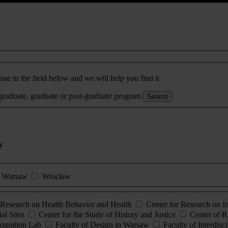
ase in the field below and we will help you find it
rgraduate, graduate or post-graduate program
Search
y
Warsaw
Wrocław
esearch on Health Behavior and Health
Center for Research on 
al Sites
Center for the Study of History and Justice
Center of R
ognition Lab
Faculty of Design in Warsaw
Faculty of Interdisc