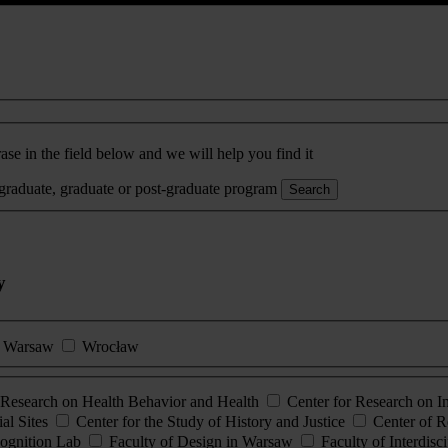
ase in the field below and we will help you find it
rgraduate, graduate or post-graduate program
Search
y
Warsaw
Wrocław
esearch on Health Behavior and Health
Center for Research on 
al Sites
Center for the Study of History and Justice
Center of R
ognition Lab
Faculty of Design in Warsaw
Faculty of Interdisc