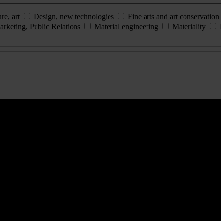
ure, art
Design, new technologies
Fine arts and art conservation
arketing, Public Relations
Material engineering
Materiality