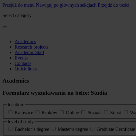
Przejdź do menu
Nawiguj po głównych sekcjach
Przejdź do treści
Select category
Academics
Research projects
Academic Staff
Events
Contacts
Quick links
Academics
Formularz wyszukiwania na belce: Studia
location:
Katowice
Kraków
Online
Poznań
Sopot
Wa
level of study:
Bachelor’s degree
Master’s degree
Graduate Certificat