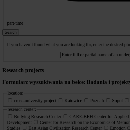
part-time
Search
If you haven’t found what you are looking for, enter the desired phr
Enter full or partial name of an unde
Research projects
Formularz wyszukiwania na belce: Badania i projekt
location:
cross-university project
Katowice
Poznań
Sopot
research center:
Bullying Research Center
CARE-BEH Center for Applied R
Development
Center for Research on the Economics of Memori
Studies
East Asian Civilization Research Center
Emotion C