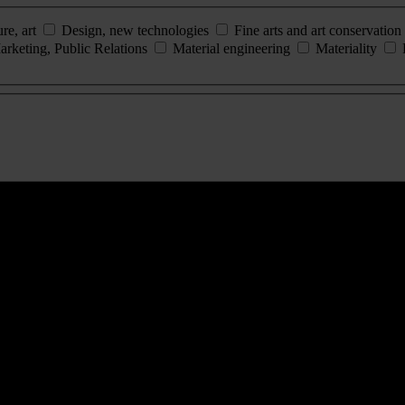
ure, art
Design, new technologies
Fine arts and art conservation
arketing, Public Relations
Material engineering
Materiality