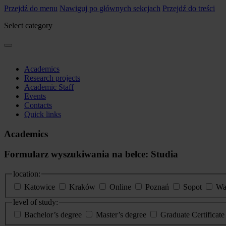
Przejdź do menu
Nawiguj po głównych sekcjach
Przejdź do treści
Select category
Academics
Research projects
Academic Staff
Events
Contacts
Quick links
Academics
Formularz wyszukiwania na belce: Studia
location:
Katowice
Kraków
Online
Poznań
Sopot
Wa
level of study:
Bachelor’s degree
Master’s degree
Graduate Certificat