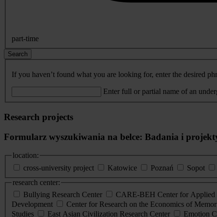
part-time
Search
If you haven’t found what you are looking for, enter the desired phr
Enter full or partial name of an unde
Research projects
Formularz wyszukiwania na belce: Badania i projekt
location:
cross-university project
Katowice
Poznań
Sopot
research center:
Bullying Research Center
CARE-BEH Center for Applied R
Development
Center for Research on the Economics of Memori
Studies
East Asian Civilization Research Center
Emotion C