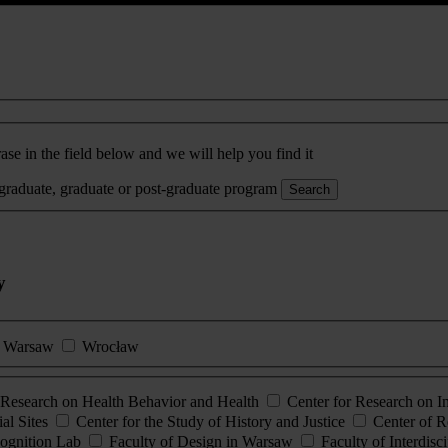
ase in the field below and we will help you find it
rgraduate, graduate or post-graduate program
Search
y
Warsaw
Wrocław
esearch on Health Behavior and Health
Center for Research on 
al Sites
Center for the Study of History and Justice
Center of R
ognition Lab
Faculty of Design in Warsaw
Faculty of Interdisc