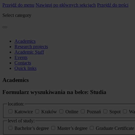
Przejdź do menu
Nawiguj po głównych sekcjach
Przejdź do treści
Select category
Academics
Research projects
Academic Staff
Events
Contacts
Quick links
Academics
Formularz wyszukiwania na belce: Studia
location:
Katowice
Kraków
Online
Poznań
Sopot
Wa
level of study:
Bachelor’s degree
Master’s degree
Graduate Certificat