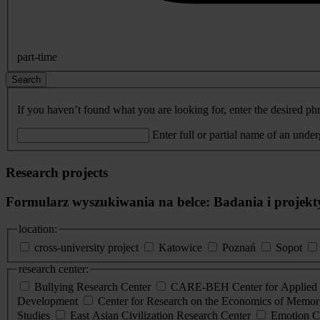
part-time
Search
If you haven’t found what you are looking for, enter the desired phr
Enter full or partial name of an unde
Research projects
Formularz wyszukiwania na belce: Badania i projekt
location:
cross-university project
Katowice
Poznań
Sopot
research center:
Bullying Research Center
CARE-BEH Center for Applied R
Development
Center for Research on the Economics of Memori
Studies
East Asian Civilization Research Center
Emotion C