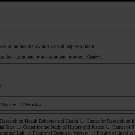
ase in the field below and we will help you find it
rgraduate, graduate or post-graduate program
Search
y
Warsaw
Wrocław
esearch on Health Behavior and Health
Center for Research on 
al Sites
Center for the Study of History and Justice
Center of R
ognition Lab
Faculty of Design in Warsaw
Faculty of Interdisc