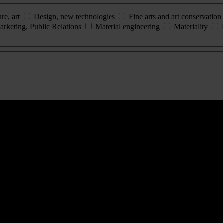
ure, art
Design, new technologies
Fine arts and art conservation
arketing, Public Relations
Material engineering
Materiality