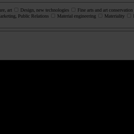
ure, art
Design, new technologies
Fine arts and art conservation
arketing, Public Relations
Material engineering
Materiality