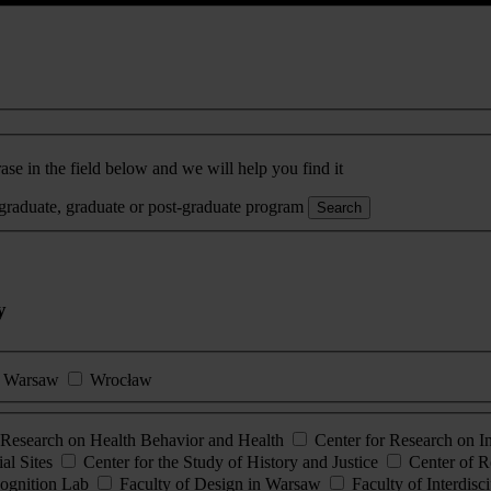
ase in the field below and we will help you find it
rgraduate, graduate or post-graduate program
Search
y
Warsaw
Wrocław
esearch on Health Behavior and Health
Center for Research on 
al Sites
Center for the Study of History and Justice
Center of R
ognition Lab
Faculty of Design in Warsaw
Faculty of Interdisc