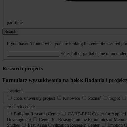
part-time
Search
If you haven’t found what you are looking for, enter the desired phr
Enter full or partial name of an unde
Research projects
Formularz wyszukiwania na belce: Badania i projekt
location:
cross-university project
Katowice
Poznań
Sopot
research center:
Bullying Research Center
CARE-BEH Center for Applied R
Development
Center for Research on the Economics of Memori
Studies
East Asian Civilization Research Center
Emotion C