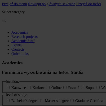
Przejdź do menu
Nawiguj po głównych sekcjach
Przejdź do treści
Select category
Academics
Research projects
Academic Staff
Events
Contacts
Quick links
Academics
Formularz wyszukiwania na belce: Studia
location:
Katowice
Kraków
Online
Poznań
Sopot
Wa
level of study:
Bachelor’s degree
Master’s degree
Graduate Certificat