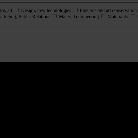
ure, art
Design, new technologies
Fine arts and art conservation
arketing, Public Relations
Material engineering
Materiality