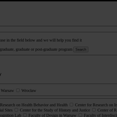
ase in the field below and we will help you find it
rgraduate, graduate or post-graduate program
Search
y
Warsaw
Wrocław
esearch on Health Behavior and Health
Center for Research on 
al Sites
Center for the Study of History and Justice
Center of R
ognition Lab
Faculty of Design in Warsaw
Faculty of Interdisc