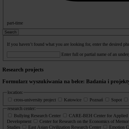
part-time
Search
If you haven’t found what you are looking for, enter the desired phr
Enter full or partial name of an unde
Research projects
Formularz wyszukiwania na belce: Badania i projekt
location:
cross-university project
Katowice
Poznań
Sopot
research center:
Bullying Research Center
CARE-BEH Center for Applied R
Development
Center for Research on the Economics of Memori
Studies
East Asian Civilization Research Center
Emotion C