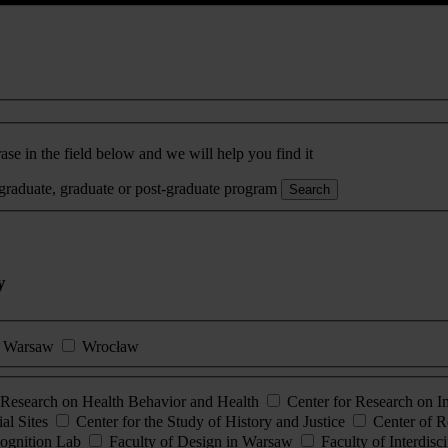
ase in the field below and we will help you find it
rgraduate, graduate or post-graduate program
Search
y
Warsaw
Wrocław
esearch on Health Behavior and Health
Center for Research on 
al Sites
Center for the Study of History and Justice
Center of R
ognition Lab
Faculty of Design in Warsaw
Faculty of Interdisc