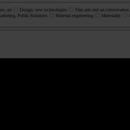
ure, art
Design, new technologies
Fine arts and art conservation
arketing, Public Relations
Material engineering
Materiality