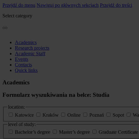
Przejdź do menu
Nawiguj po głównych sekcjach
Przejdź do treści
Select category
Academics
Research projects
Academic Staff
Events
Contacts
Quick links
Academics
Formularz wyszukiwania na belce: Studia
location:
Katowice
Kraków
Online
Poznań
Sopot
Wa
level of study:
Bachelor’s degree
Master’s degree
Graduate Certificat