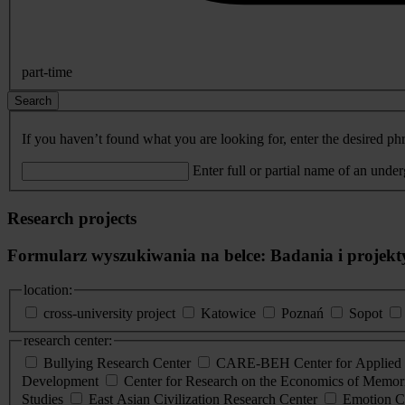
part-time
Search
If you haven’t found what you are looking for, enter the desired phr
Enter full or partial name of an unde
Research projects
Formularz wyszukiwania na belce: Badania i projekt
location:
cross-university project
Katowice
Poznań
Sopot
research center:
Bullying Research Center
CARE-BEH Center for Applied R
Development
Center for Research on the Economics of Memori
Studies
East Asian Civilization Research Center
Emotion C