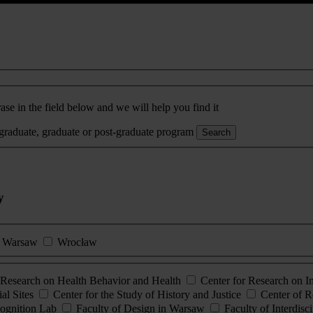
ase in the field below and we will help you find it
rgraduate, graduate or post-graduate program
Search
y
Warsaw
Wrocław
esearch on Health Behavior and Health
Center for Research on 
al Sites
Center for the Study of History and Justice
Center of R
ognition Lab
Faculty of Design in Warsaw
Faculty of Interdisc