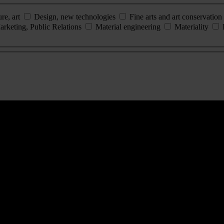
ure, art
Design, new technologies
Fine arts and art conservation
arketing, Public Relations
Material engineering
Materiality