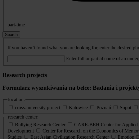
part-time
Search
If you haven’t found what you are looking for, enter the desired phr
Enter full or partial name of an unde
Research projects
Formularz wyszukiwania na belce: Badania i projekt
location:
cross-university project
Katowice
Poznań
Sopot
research center:
Bullying Research Center
CARE-BEH Center for Applied R
Development
Center for Research on the Economics of Memori
Studies
East Asian Civilization Research Center
Emotion C