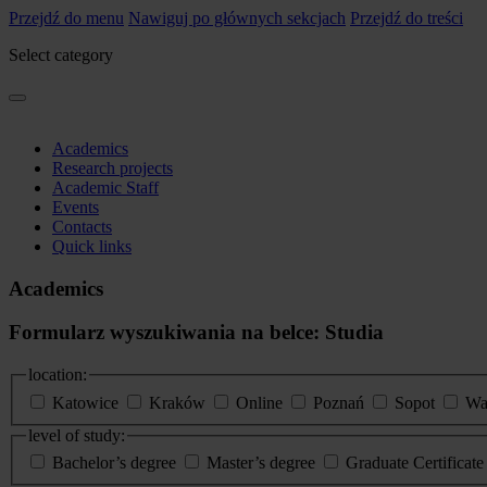
Przejdź do menu
Nawiguj po głównych sekcjach
Przejdź do treści
Select category
Academics
Research projects
Academic Staff
Events
Contacts
Quick links
Academics
Formularz wyszukiwania na belce: Studia
location:
Katowice
Kraków
Online
Poznań
Sopot
Wa
level of study:
Bachelor’s degree
Master’s degree
Graduate Certificat