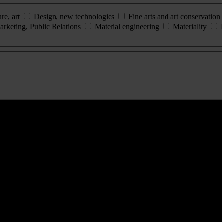
ure, art
Design, new technologies
Fine arts and art conservation
arketing, Public Relations
Material engineering
Materiality