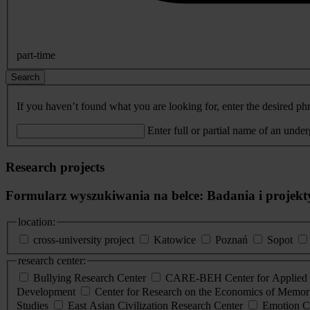
part-time
Search
If you haven’t found what you are looking for, enter the desired phr
Enter full or partial name of an unde
Research projects
Formularz wyszukiwania na belce: Badania i projekt
location:
cross-university project
Katowice
Poznań
Sopot
research center:
Bullying Research Center
CARE-BEH Center for Applied R
Development
Center for Research on the Economics of Memori
Studies
East Asian Civilization Research Center
Emotion C