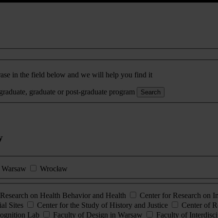
ase in the field below and we will help you find it
rgraduate, graduate or post-graduate program
Search
y
Warsaw
Wrocław
esearch on Health Behavior and Health
Center for Research on 
al Sites
Center for the Study of History and Justice
Center of R
ognition Lab
Faculty of Design in Warsaw
Faculty of Interdisc