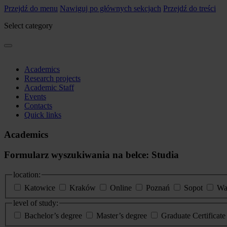
Przejdź do menu
Nawiguj po głównych sekcjach
Przejdź do treści
Select category
Academics
Research projects
Academic Staff
Events
Contacts
Quick links
Academics
Formularz wyszukiwania na belce: Studia
location:
Katowice
Kraków
Online
Poznań
Sopot
Wa
level of study:
Bachelor’s degree
Master’s degree
Graduate Certificat