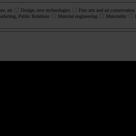
ure, art
Design, new technologies
Fine arts and art conservation
arketing, Public Relations
Material engineering
Materiality