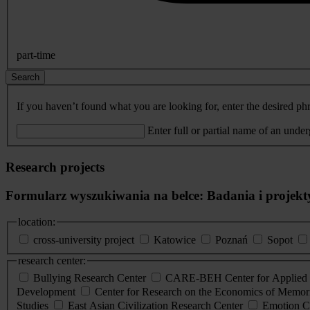
part-time
Search
If you haven’t found what you are looking for, enter the desired phr
Enter full or partial name of an unde
Research projects
Formularz wyszukiwania na belce: Badania i projekt
location:
cross-university project
Katowice
Poznań
Sopot
research center:
Bullying Research Center
CARE-BEH Center for Applied R
Development
Center for Research on the Economics of Memori
Studies
East Asian Civilization Research Center
Emotion C