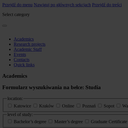
Przejdź do menu
Nawiguj po głównych sekcjach
Przejdź do treści
Select category
Academics
Research projects
Academic Staff
Events
Contacts
Quick links
Academics
Formularz wyszukiwania na belce: Studia
location:
Katowice
Kraków
Online
Poznań
Sopot
Wa
level of study:
Bachelor’s degree
Master’s degree
Graduate Certificat