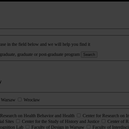
ase in the field below and we will help you find it
rgraduate, graduate or post-graduate program
Search
y
Warsaw
Wrocław
esearch on Health Behavior and Health
Center for Research on 
al Sites
Center for the Study of History and Justice
Center of R
ognition Lab
Faculty of Design in Warsaw
Faculty of Interdisc