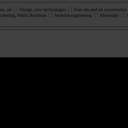
ure, art
Design, new technologies
Fine arts and art conservation
arketing, Public Relations
Material engineering
Materiality