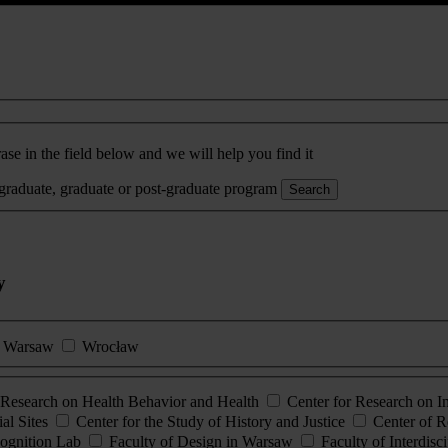
ase in the field below and we will help you find it
rgraduate, graduate or post-graduate program
Search
y
Warsaw
Wrocław
esearch on Health Behavior and Health
Center for Research on 
al Sites
Center for the Study of History and Justice
Center of R
ognition Lab
Faculty of Design in Warsaw
Faculty of Interdisc