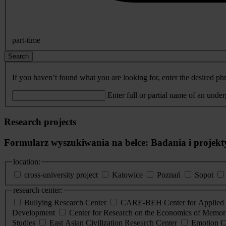
part-time
Search
If you haven’t found what you are looking for, enter the desired phr
Enter full or partial name of an unde
Research projects
Formularz wyszukiwania na belce: Badania i projekt
location:
cross-university project
Katowice
Poznań
Sopot
research center:
Bullying Research Center
CARE-BEH Center for Applied R
Development
Center for Research on the Economics of Memori
Studies
East Asian Civilization Research Center
Emotion C