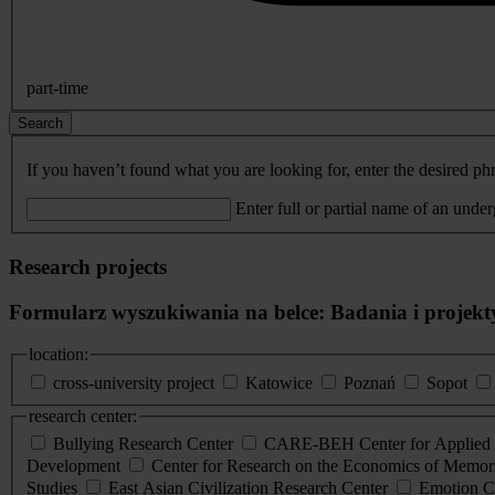
part-time
Search
If you haven’t found what you are looking for, enter the desired phr
Enter full or partial name of an unde
Research projects
Formularz wyszukiwania na belce: Badania i projekt
location:
cross-university project
Katowice
Poznań
Sopot
research center:
Bullying Research Center
CARE-BEH Center for Applied R
Development
Center for Research on the Economics of Memori
Studies
East Asian Civilization Research Center
Emotion C