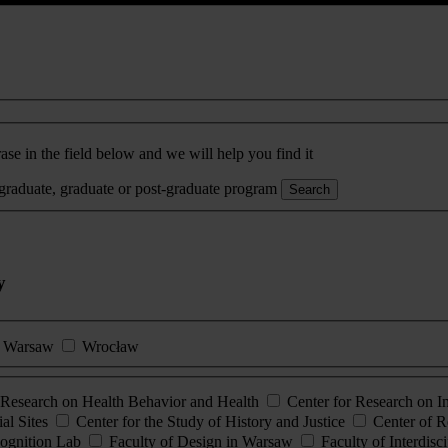
ase in the field below and we will help you find it
rgraduate, graduate or post-graduate program
Search
y
Warsaw
Wrocław
esearch on Health Behavior and Health
Center for Research on 
al Sites
Center for the Study of History and Justice
Center of R
ognition Lab
Faculty of Design in Warsaw
Faculty of Interdisc