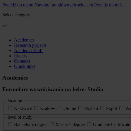
Przejdź do menu
Nawiguj po głównych sekcjach
Przejdź do treści
Select category
Academics
Research projects
Academic Staff
Events
Contacts
Quick links
Academics
Formularz wyszukiwania na belce: Studia
location:
Katowice
Kraków
Online
Poznań
Sopot
Wa
level of study:
Bachelor’s degree
Master’s degree
Graduate Certificat