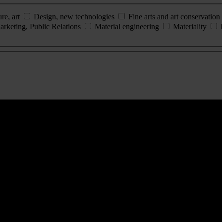
ure, art
Design, new technologies
Fine arts and art conservation
arketing, Public Relations
Material engineering
Materiality