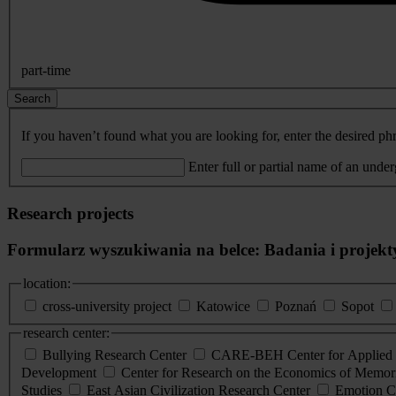
part-time
Search
If you haven’t found what you are looking for, enter the desired phr
Enter full or partial name of an unde
Research projects
Formularz wyszukiwania na belce: Badania i projekt
location:
cross-university project
Katowice
Poznań
Sopot
research center:
Bullying Research Center
CARE-BEH Center for Applied R
Development
Center for Research on the Economics of Memori
Studies
East Asian Civilization Research Center
Emotion C