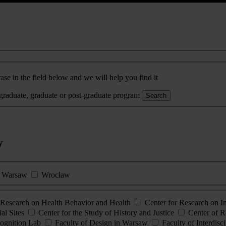
ase in the field below and we will help you find it
rgraduate, graduate or post-graduate program
Search
y
Warsaw
Wrocław
esearch on Health Behavior and Health
Center for Research on 
al Sites
Center for the Study of History and Justice
Center of R
ognition Lab
Faculty of Design in Warsaw
Faculty of Interdisc