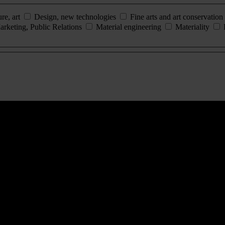
ure, art
Design, new technologies
Fine arts and art conservation
arketing, Public Relations
Material engineering
Materiality