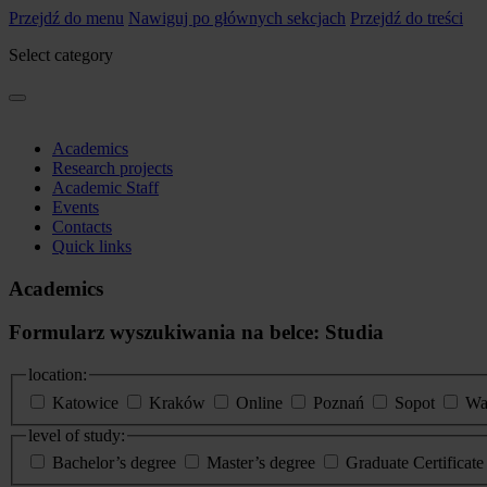
Przejdź do menu
Nawiguj po głównych sekcjach
Przejdź do treści
Select category
Academics
Research projects
Academic Staff
Events
Contacts
Quick links
Academics
Formularz wyszukiwania na belce: Studia
location:
Katowice
Kraków
Online
Poznań
Sopot
Wa
level of study:
Bachelor’s degree
Master’s degree
Graduate Certificat