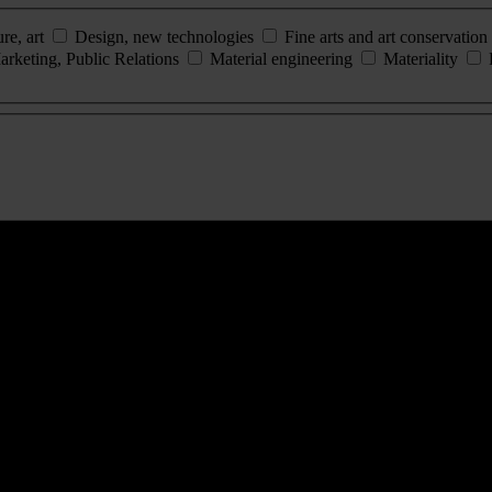
ure, art
Design, new technologies
Fine arts and art conservation
arketing, Public Relations
Material engineering
Materiality