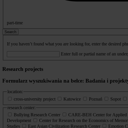
part-time
Search
If you haven’t found what you are looking for, enter the desired phr
Enter full or partial name of an unde
Research projects
Formularz wyszukiwania na belce: Badania i projekt
location:
cross-university project
Katowice
Poznań
Sopot
research center:
Bullying Research Center
CARE-BEH Center for Applied R
Development
Center for Research on the Economics of Memori
Studies
East Asian Civilization Research Center
Emotion C