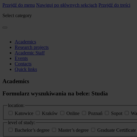
Przejdź do menu
Nawiguj po głównych sekcjach
Przejdź do treści
Select category
Academics
Research projects
Academic Staff
Events
Contacts
Quick links
Academics
Formularz wyszukiwania na belce: Studia
location:
Katowice
Kraków
Online
Poznań
Sopot
Wa
level of study:
Bachelor’s degree
Master’s degree
Graduate Certificat