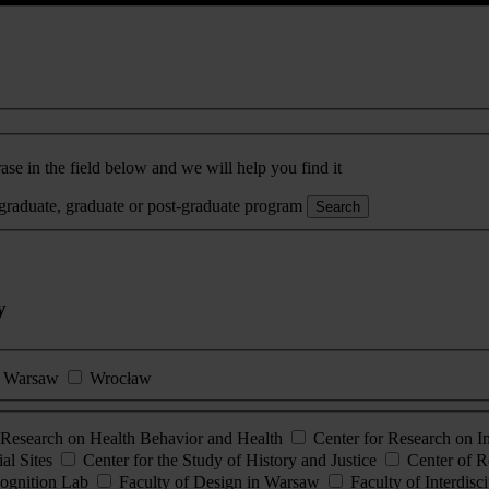
ase in the field below and we will help you find it
rgraduate, graduate or post-graduate program
Search
y
Warsaw
Wrocław
esearch on Health Behavior and Health
Center for Research on 
al Sites
Center for the Study of History and Justice
Center of R
ognition Lab
Faculty of Design in Warsaw
Faculty of Interdisc