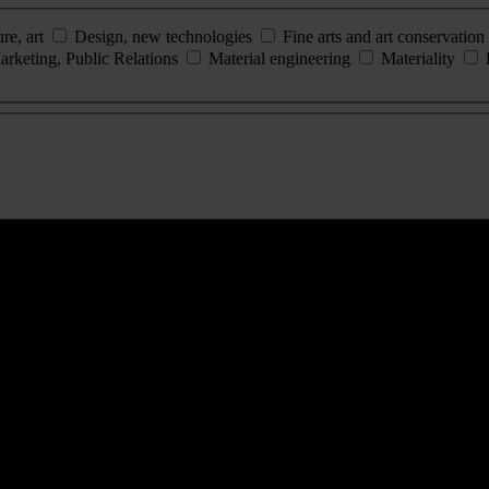
ure, art
Design, new technologies
Fine arts and art conservation
arketing, Public Relations
Material engineering
Materiality