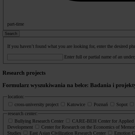
part-time
Search
If you haven’t found what you are looking for, enter the desired phr
Enter full or partial name of an unde
Research projects
Formularz wyszukiwania na belce: Badania i projekt
location:
cross-university project
Katowice
Poznań
Sopot
research center:
Bullying Research Center
CARE-BEH Center for Applied R
Development
Center for Research on the Economics of Memori
Studies
East Asian Civilization Research Center
Emotion C