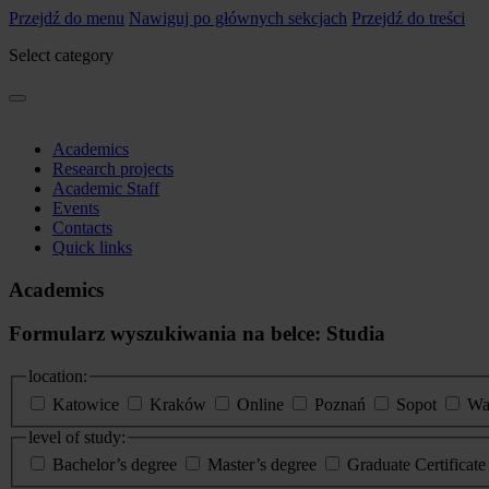
Przejdź do menu
Nawiguj po głównych sekcjach
Przejdź do treści
Select category
Academics
Research projects
Academic Staff
Events
Contacts
Quick links
Academics
Formularz wyszukiwania na belce: Studia
location:
Katowice
Kraków
Online
Poznań
Sopot
Wa
level of study:
Bachelor’s degree
Master’s degree
Graduate Certificat