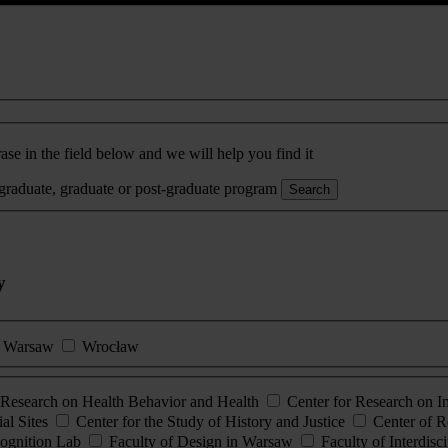
ase in the field below and we will help you find it
rgraduate, graduate or post-graduate program
Search
y
Warsaw
Wrocław
esearch on Health Behavior and Health
Center for Research on 
al Sites
Center for the Study of History and Justice
Center of R
ognition Lab
Faculty of Design in Warsaw
Faculty of Interdisc