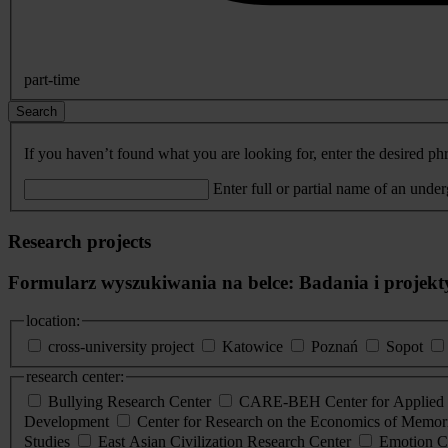
part-time
Search
If you haven’t found what you are looking for, enter the desired phr
Enter full or partial name of an unde
Research projects
Formularz wyszukiwania na belce: Badania i projekt
location:
cross-university project
Katowice
Poznań
Sopot
research center:
Bullying Research Center
CARE-BEH Center for Applied R
Development
Center for Research on the Economics of Memori
Studies
East Asian Civilization Research Center
Emotion C