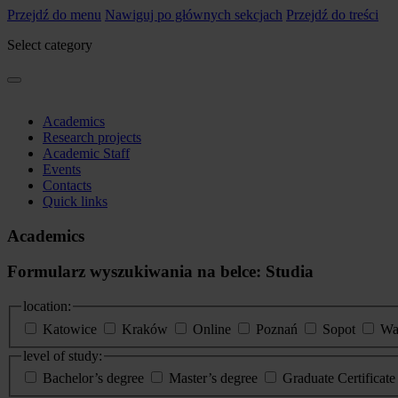
Przejdź do menu
Nawiguj po głównych sekcjach
Przejdź do treści
Select category
Academics
Research projects
Academic Staff
Events
Contacts
Quick links
Academics
Formularz wyszukiwania na belce: Studia
location:
Katowice
Kraków
Online
Poznań
Sopot
Wa
level of study:
Bachelor’s degree
Master’s degree
Graduate Certificat