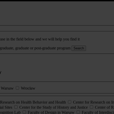
ase in the field below and we will help you find it
rgraduate, graduate or post-graduate program
Search
y
Warsaw
Wrocław
esearch on Health Behavior and Health
Center for Research on 
al Sites
Center for the Study of History and Justice
Center of R
ognition Lab
Faculty of Design in Warsaw
Faculty of Interdisc