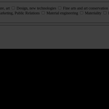
ure, art
Design, new technologies
Fine arts and art conservation
arketing, Public Relations
Material engineering
Materiality