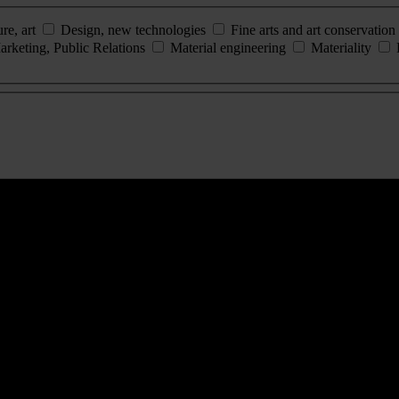
ure, art
Design, new technologies
Fine arts and art conservation
arketing, Public Relations
Material engineering
Materiality