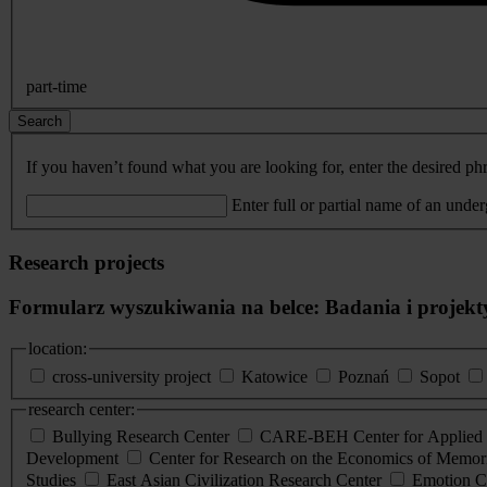
part-time
Search
If you haven’t found what you are looking for, enter the desired phr
Enter full or partial name of an unde
Research projects
Formularz wyszukiwania na belce: Badania i projekt
location:
cross-university project
Katowice
Poznań
Sopot
research center:
Bullying Research Center
CARE-BEH Center for Applied R
Development
Center for Research on the Economics of Memori
Studies
East Asian Civilization Research Center
Emotion C