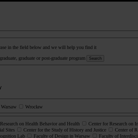
ase in the field below and we will help you find it
rgraduate, graduate or post-graduate program
Search
y
Warsaw
Wrocław
esearch on Health Behavior and Health
Center for Research on 
al Sites
Center for the Study of History and Justice
Center of R
ognition Lab
Faculty of Design in Warsaw
Faculty of Interdisc