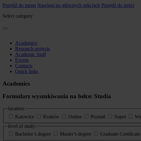
Przejdź do menu
Nawiguj po głównych sekcjach
Przejdź do treści
Select category
Academics
Research projects
Academic Staff
Events
Contacts
Quick links
Academics
Formularz wyszukiwania na belce: Studia
location:
Katowice
Kraków
Online
Poznań
Sopot
Wa
level of study:
Bachelor’s degree
Master’s degree
Graduate Certificat