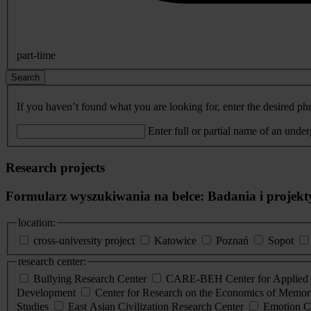
part-time
Search
If you haven’t found what you are looking for, enter the desired phr
Enter full or partial name of an unde
Research projects
Formularz wyszukiwania na belce: Badania i projekt
location:
cross-university project
Katowice
Poznań
Sopot
research center:
Bullying Research Center
CARE-BEH Center for Applied R
Development
Center for Research on the Economics of Memori
Studies
East Asian Civilization Research Center
Emotion C