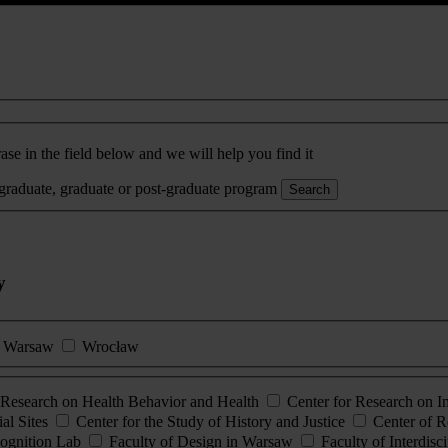
ase in the field below and we will help you find it
rgraduate, graduate or post-graduate program
Search
y
Warsaw
Wrocław
esearch on Health Behavior and Health
Center for Research on 
al Sites
Center for the Study of History and Justice
Center of R
ognition Lab
Faculty of Design in Warsaw
Faculty of Interdisc