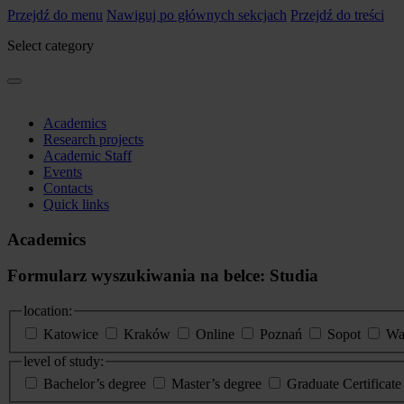
Przejdź do menu
Nawiguj po głównych sekcjach
Przejdź do treści
Select category
Academics
Research projects
Academic Staff
Events
Contacts
Quick links
Academics
Formularz wyszukiwania na belce: Studia
location:
Katowice
Kraków
Online
Poznań
Sopot
Wa
level of study:
Bachelor’s degree
Master’s degree
Graduate Certificat