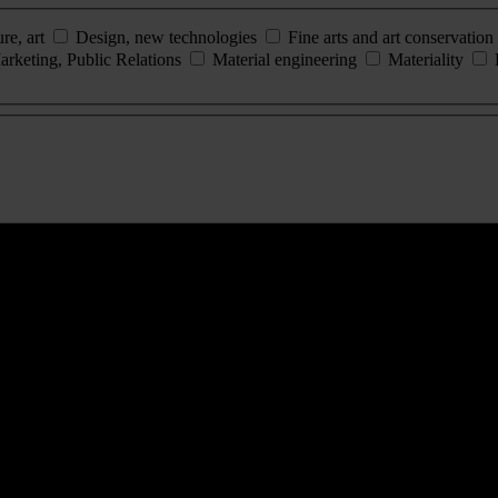
ure, art
Design, new technologies
Fine arts and art conservation
arketing, Public Relations
Material engineering
Materiality