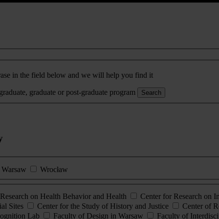
ase in the field below and we will help you find it
rgraduate, graduate or post-graduate program
Search
y
Warsaw
Wrocław
esearch on Health Behavior and Health
Center for Research on 
al Sites
Center for the Study of History and Justice
Center of R
ognition Lab
Faculty of Design in Warsaw
Faculty of Interdisc