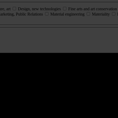
ure, art
Design, new technologies
Fine arts and art conservation
arketing, Public Relations
Material engineering
Materiality