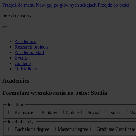
Przejdź do menu
Nawiguj po głównych sekcjach
Przejdź do treści
Select category
Academics
Research projects
Academic Staff
Events
Contacts
Quick links
Academics
Formularz wyszukiwania na belce: Studia
location:
Katowice
Kraków
Online
Poznań
Sopot
Wa
level of study:
Bachelor’s degree
Master’s degree
Graduate Certificat