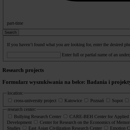
part-time
Search
If you haven’t found what you are looking for, enter the desired phr
Enter full or partial name of an unde
Research projects
Formularz wyszukiwania na belce: Badania i projekt
location:
cross-university project
Katowice
Poznań
Sopot
research center:
Bullying Research Center
CARE-BEH Center for Applied R
Development
Center for Research on the Economics of Memori
Studies
East Asian Civilization Research Center
Emotion C