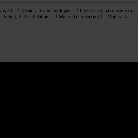
ure, art
Design, new technologies
Fine arts and art conservation
arketing, Public Relations
Material engineering
Materiality