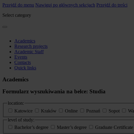
Przejdź do menu
Nawiguj po głównych sekcjach
Przejdź do treści
Select category
Academics
Research projects
Academic Staff
Events
Contacts
Quick links
Academics
Formularz wyszukiwania na belce: Studia
location:
Katowice
Kraków
Online
Poznań
Sopot
Wa
level of study:
Bachelor’s degree
Master’s degree
Graduate Certificat