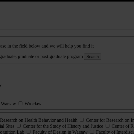
ase in the field below and we will help you find it
rgraduate, graduate or post-graduate program
Search
y
Warsaw
Wrocław
esearch on Health Behavior and Health
Center for Research on 
al Sites
Center for the Study of History and Justice
Center of R
ognition Lab
Faculty of Design in Warsaw
Faculty of Interdisc