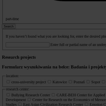
part-time
Search
If you haven’t found what you are looking for, enter the desired phr
Enter full or partial name of an unde
Research projects
Formularz wyszukiwania na belce: Badania i projekt
location:
cross-university project
Katowice
Poznań
Sopot
research center:
Bullying Research Center
CARE-BEH Center for Applied R
Development
Center for Research on the Economics of Memori
Studies
East Asian Civilization Research Center
Emotion C