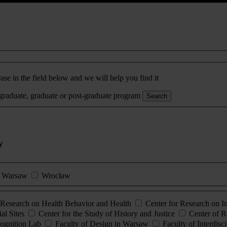
ase in the field below and we will help you find it
rgraduate, graduate or post-graduate program
Search
y
Warsaw
Wrocław
esearch on Health Behavior and Health
Center for Research on 
al Sites
Center for the Study of History and Justice
Center of R
ognition Lab
Faculty of Design in Warsaw
Faculty of Interdisc