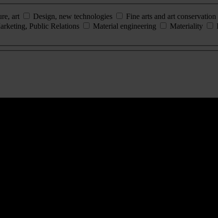
ure, art
Design, new technologies
Fine arts and art conservation
arketing, Public Relations
Material engineering
Materiality