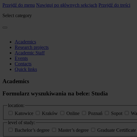
Przejdź do menu
Nawiguj po głównych sekcjach
Przejdź do treści
Select category
Academics
Research projects
Academic Staff
Events
Contacts
Quick links
Academics
Formularz wyszukiwania na belce: Studia
location:
Katowice
Kraków
Online
Poznań
Sopot
Wa
level of study:
Bachelor’s degree
Master’s degree
Graduate Certificat