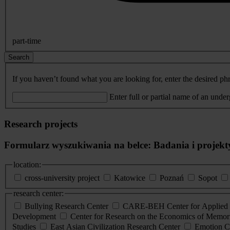
part-time
Search
If you haven’t found what you are looking for, enter the desired phr
Enter full or partial name of an unde
Research projects
Formularz wyszukiwania na belce: Badania i projekt
location:
cross-university project
Katowice
Poznań
Sopot
research center:
Bullying Research Center
CARE-BEH Center for Applied R
Development
Center for Research on the Economics of Memori
Studies
East Asian Civilization Research Center
Emotion C