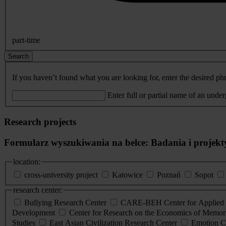
part-time
Search
If you haven’t found what you are looking for, enter the desired phr
Enter full or partial name of an unde
Research projects
Formularz wyszukiwania na belce: Badania i projekt
location:
cross-university project
Katowice
Poznań
Sopot
research center:
Bullying Research Center
CARE-BEH Center for Applied R
Development
Center for Research on the Economics of Memori
Studies
East Asian Civilization Research Center
Emotion C