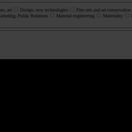
ure, art
Design, new technologies
Fine arts and art conservation
arketing, Public Relations
Material engineering
Materiality