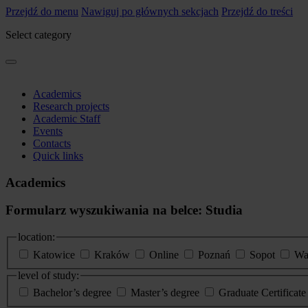
Przejdź do menu
Nawiguj po głównych sekcjach
Przejdź do treści
Select category
Academics
Research projects
Academic Staff
Events
Contacts
Quick links
Academics
Formularz wyszukiwania na belce: Studia
location:
Katowice
Kraków
Online
Poznań
Sopot
Wa
level of study:
Bachelor’s degree
Master’s degree
Graduate Certificat