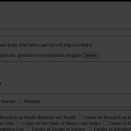
ase in the field below and we will help you find it
rgraduate, graduate or post-graduate program
Search
y
Warsaw
Wrocław
esearch on Health Behavior and Health
Center for Research on 
al Sites
Center for the Study of History and Justice
Center of R
ognition Lab
Faculty of Design in Warsaw
Faculty of Interdisc