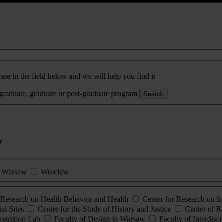
ase in the field below and we will help you find it
rgraduate, graduate or post-graduate program
Search
y
Warsaw
Wrocław
esearch on Health Behavior and Health
Center for Research on 
al Sites
Center for the Study of History and Justice
Center of R
ognition Lab
Faculty of Design in Warsaw
Faculty of Interdisc