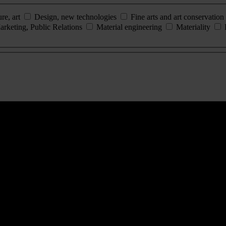
ure, art
Design, new technologies
Fine arts and art conservation
arketing, Public Relations
Material engineering
Materiality