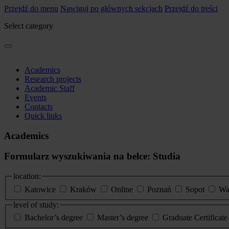
Przejdź do menu
Nawiguj po głównych sekcjach
Przejdź do treści
Select category
Academics
Research projects
Academic Staff
Events
Contacts
Quick links
Academics
Formularz wyszukiwania na belce: Studia
location:
Katowice
Kraków
Online
Poznań
Sopot
Wa
level of study:
Bachelor’s degree
Master’s degree
Graduate Certificat