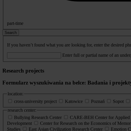
part-time
Search
If you haven’t found what you are looking for, enter the desired phr
Enter full or partial name of an unde
Research projects
Formularz wyszukiwania na belce: Badania i projekt
location:
cross-university project
Katowice
Poznań
Sopot
research center:
Bullying Research Center
CARE-BEH Center for Applied R
Development
Center for Research on the Economics of Memori
Studies
East Asian Civilization Research Center
Emotion C