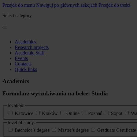
Przejdź do menu
Nawiguj po głównych sekcjach
Przejdź do treści
Select category
Academics
Research projects
Academic Staff
Events
Contacts
Quick links
Academics
Formularz wyszukiwania na belce: Studia
location:
Katowice
Kraków
Online
Poznań
Sopot
Wa
level of study:
Bachelor’s degree
Master’s degree
Graduate Certificat