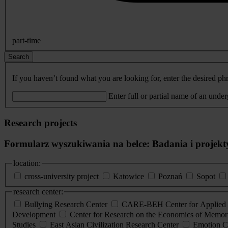
part-time
Search
If you haven’t found what you are looking for, enter the desired phr
Enter full or partial name of an unde
Research projects
Formularz wyszukiwania na belce: Badania i projekt
location:
cross-university project
Katowice
Poznań
Sopot
research center:
Bullying Research Center
CARE-BEH Center for Applied R
Development
Center for Research on the Economics of Memori
Studies
East Asian Civilization Research Center
Emotion C