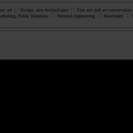
ure, art
Design, new technologies
Fine arts and art conservation
arketing, Public Relations
Material engineering
Materiality