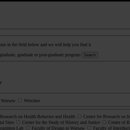
ase in the field below and we will help you find it
rgraduate, graduate or post-graduate program
Search
y
Warsaw
Wrocław
esearch on Health Behavior and Health
Center for Research on 
al Sites
Center for the Study of History and Justice
Center of R
ognition Lab
Faculty of Design in Warsaw
Faculty of Interdisc