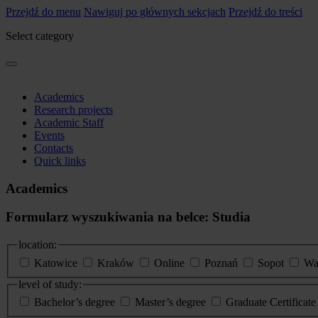
Przejdź do menu
Nawiguj po głównych sekcjach
Przejdź do treści
Select category
Academics
Research projects
Academic Staff
Events
Contacts
Quick links
Academics
Formularz wyszukiwania na belce: Studia
location:
Katowice
Kraków
Online
Poznań
Sopot
Wa
level of study:
Bachelor’s degree
Master’s degree
Graduate Certificat