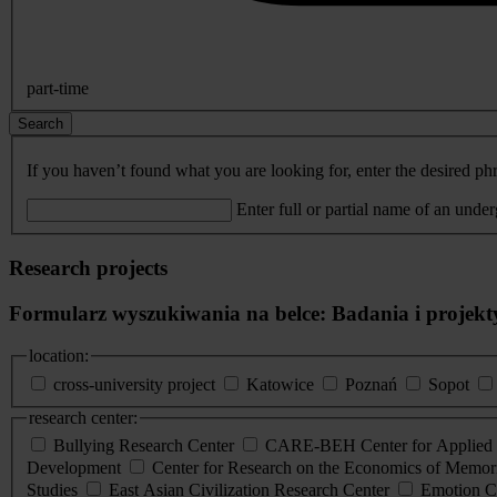
part-time
Search
If you haven’t found what you are looking for, enter the desired phr
Enter full or partial name of an unde
Research projects
Formularz wyszukiwania na belce: Badania i projekt
location:
cross-university project
Katowice
Poznań
Sopot
research center:
Bullying Research Center
CARE-BEH Center for Applied R
Development
Center for Research on the Economics of Memori
Studies
East Asian Civilization Research Center
Emotion C