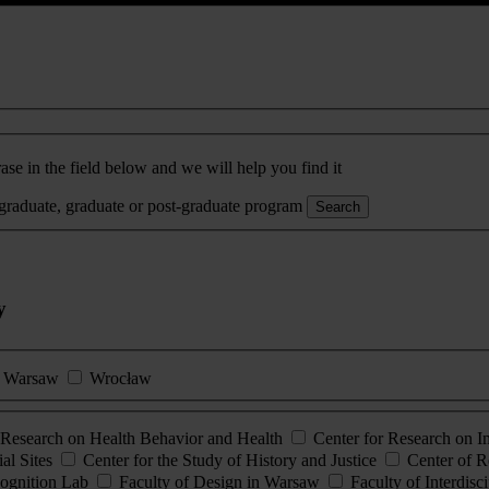
ase in the field below and we will help you find it
rgraduate, graduate or post-graduate program
Search
y
Warsaw
Wrocław
esearch on Health Behavior and Health
Center for Research on 
al Sites
Center for the Study of History and Justice
Center of R
ognition Lab
Faculty of Design in Warsaw
Faculty of Interdisc