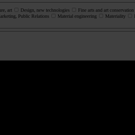
ure, art
Design, new technologies
Fine arts and art conservation
arketing, Public Relations
Material engineering
Materiality