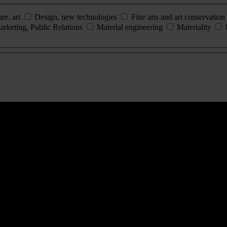
ure, art
Design, new technologies
Fine arts and art conservation
arketing, Public Relations
Material engineering
Materiality