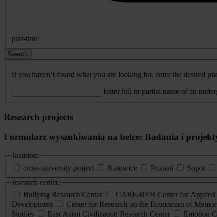
part-time
Search
If you haven’t found what you are looking for, enter the desired phr
Enter full or partial name of an unde
Research projects
Formularz wyszukiwania na belce: Badania i projekt
location:
cross-university project
Katowice
Poznań
Sopot
research center:
Bullying Research Center
CARE-BEH Center for Applied R
Development
Center for Research on the Economics of Memori
Studies
East Asian Civilization Research Center
Emotion C