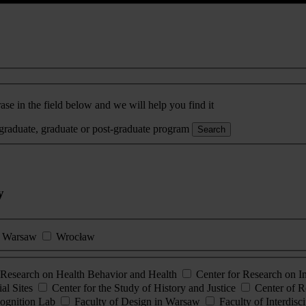
ase in the field below and we will help you find it
rgraduate, graduate or post-graduate program
Search
y
Warsaw
Wrocław
esearch on Health Behavior and Health
Center for Research on 
al Sites
Center for the Study of History and Justice
Center of R
ognition Lab
Faculty of Design in Warsaw
Faculty of Interdisc