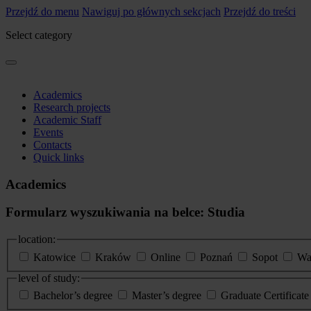
Przejdź do menu
Nawiguj po głównych sekcjach
Przejdź do treści
Select category
Academics
Research projects
Academic Staff
Events
Contacts
Quick links
Academics
Formularz wyszukiwania na belce: Studia
location:
Katowice
Kraków
Online
Poznań
Sopot
Wa
level of study:
Bachelor’s degree
Master’s degree
Graduate Certificat