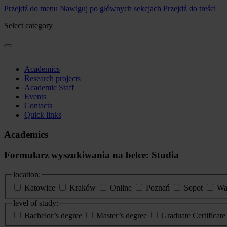
Przejdź do menu
Nawiguj po głównych sekcjach
Przejdź do treści
Select category
Academics
Research projects
Academic Staff
Events
Contacts
Quick links
Academics
Formularz wyszukiwania na belce: Studia
location:
Katowice
Kraków
Online
Poznań
Sopot
Wa
level of study:
Bachelor’s degree
Master’s degree
Graduate Certificat