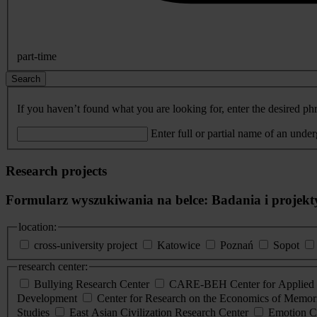
part-time
Search
If you haven’t found what you are looking for, enter the desired phr
Enter full or partial name of an unde
Research projects
Formularz wyszukiwania na belce: Badania i projekt
location:
cross-university project
Katowice
Poznań
Sopot
research center:
Bullying Research Center
CARE-BEH Center for Applied R
Development
Center for Research on the Economics of Memori
Studies
East Asian Civilization Research Center
Emotion C