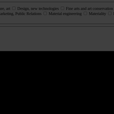
ure, art
Design, new technologies
Fine arts and art conservation
arketing, Public Relations
Material engineering
Materiality