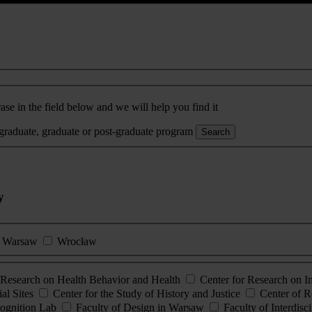
ase in the field below and we will help you find it
rgraduate, graduate or post-graduate program
Search
y
Warsaw
Wrocław
esearch on Health Behavior and Health
Center for Research on 
al Sites
Center for the Study of History and Justice
Center of R
ognition Lab
Faculty of Design in Warsaw
Faculty of Interdisc