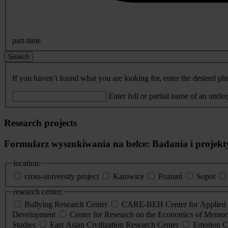
part-time
Search
If you haven’t found what you are looking for, enter the desired phr
Enter full or partial name of an unde
Research projects
Formularz wyszukiwania na belce: Badania i projekt
location:
cross-university project
Katowice
Poznań
Sopot
research center:
Bullying Research Center
CARE-BEH Center for Applied R
Development
Center for Research on the Economics of Memori
Studies
East Asian Civilization Research Center
Emotion C