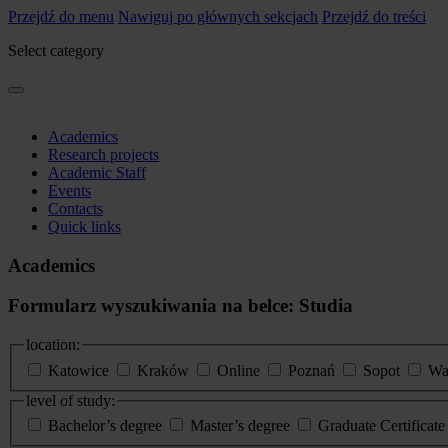
Przejdź do menu
Nawiguj po głównych sekcjach
Przejdź do treści
Select category
Academics
Research projects
Academic Staff
Events
Contacts
Quick links
Academics
Formularz wyszukiwania na belce: Studia
location:
Katowice
Kraków
Online
Poznań
Sopot
Wa
level of study:
Bachelor’s degree
Master’s degree
Graduate Certificat