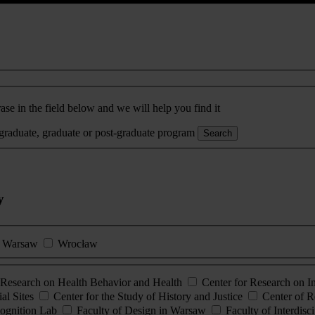
ase in the field below and we will help you find it
rgraduate, graduate or post-graduate program
Search
y
Warsaw
Wrocław
esearch on Health Behavior and Health
Center for Research on 
al Sites
Center for the Study of History and Justice
Center of R
ognition Lab
Faculty of Design in Warsaw
Faculty of Interdisc