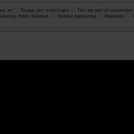
ure, art
Design, new technologies
Fine arts and art conservation
arketing, Public Relations
Material engineering
Materiality