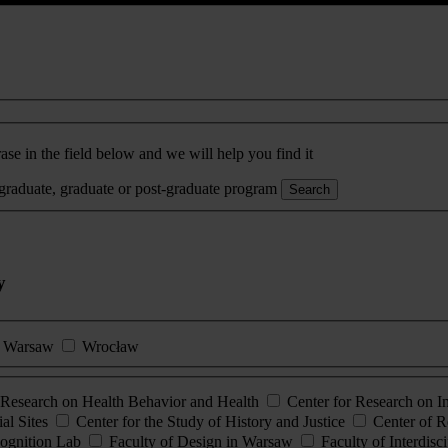
ase in the field below and we will help you find it
rgraduate, graduate or post-graduate program
Search
y
Warsaw
Wrocław
esearch on Health Behavior and Health
Center for Research on 
al Sites
Center for the Study of History and Justice
Center of R
ognition Lab
Faculty of Design in Warsaw
Faculty of Interdisc