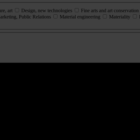
ure, art
Design, new technologies
Fine arts and art conservation
arketing, Public Relations
Material engineering
Materiality