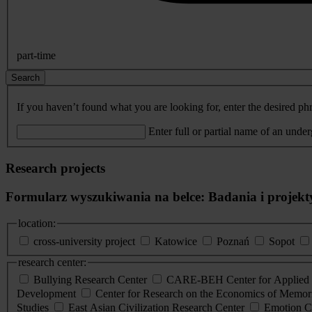
part-time
Search
If you haven’t found what you are looking for, enter the desired phr
Enter full or partial name of an unde
Research projects
Formularz wyszukiwania na belce: Badania i projekt
location:
cross-university project
Katowice
Poznań
Sopot
research center:
Bullying Research Center
CARE-BEH Center for Applied R
Development
Center for Research on the Economics of Memori
Studies
East Asian Civilization Research Center
Emotion C