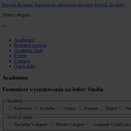
Przejdź do menu
Nawiguj po głównych sekcjach
Przejdź do treści
Select category
Academics
Research projects
Academic Staff
Events
Contacts
Quick links
Academics
Formularz wyszukiwania na belce: Studia
location:
Katowice
Kraków
Online
Poznań
Sopot
Wa
level of study:
Bachelor’s degree
Master’s degree
Graduate Certificat