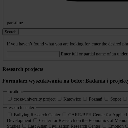
part-time
Search
If you haven’t found what you are looking for, enter the desired phr
Enter full or partial name of an unde
Research projects
Formularz wyszukiwania na belce: Badania i projekt
location:
cross-university project
Katowice
Poznań
Sopot
research center:
Bullying Research Center
CARE-BEH Center for Applied R
Development
Center for Research on the Economics of Memori
Studies
East Asian Civilization Research Center
Emotion C