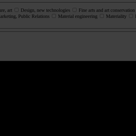
ure, art
Design, new technologies
Fine arts and art conservation
arketing, Public Relations
Material engineering
Materiality