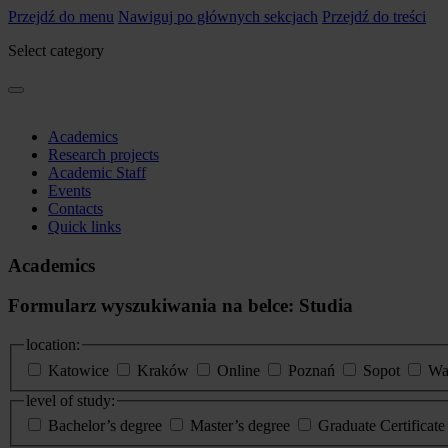
Przejdź do menu
Nawiguj po głównych sekcjach
Przejdź do treści
Select category
Academics
Research projects
Academic Staff
Events
Contacts
Quick links
Academics
Formularz wyszukiwania na belce: Studia
location:
Katowice
Kraków
Online
Poznań
Sopot
Wa
level of study:
Bachelor’s degree
Master’s degree
Graduate Certificat