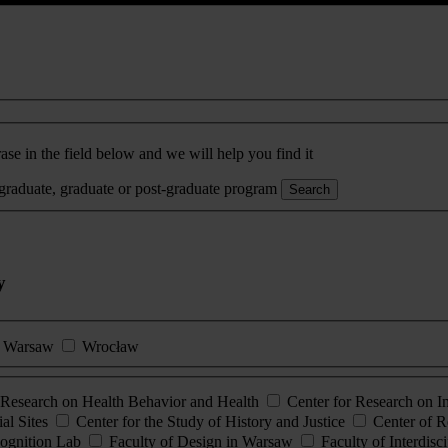
ase in the field below and we will help you find it
rgraduate, graduate or post-graduate program
Search
y
Warsaw
Wrocław
esearch on Health Behavior and Health
Center for Research on 
al Sites
Center for the Study of History and Justice
Center of R
ognition Lab
Faculty of Design in Warsaw
Faculty of Interdisc