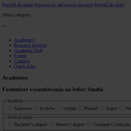
Przejdź do menu
Nawiguj po głównych sekcjach
Przejdź do treści
Select category
Academics
Research projects
Academic Staff
Events
Contacts
Quick links
Academics
Formularz wyszukiwania na belce: Studia
location:
Katowice
Kraków
Online
Poznań
Sopot
Wa
level of study:
Bachelor’s degree
Master’s degree
Graduate Certificat