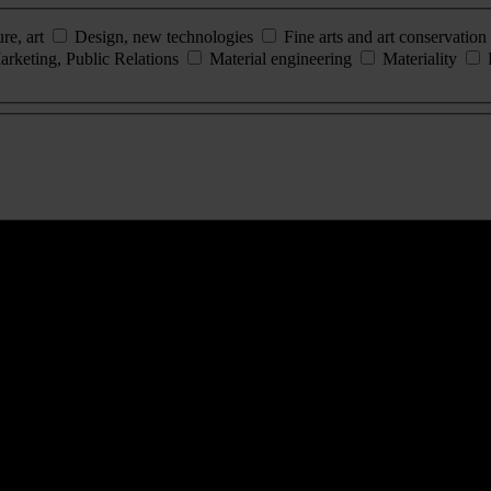
ure, art
Design, new technologies
Fine arts and art conservation
arketing, Public Relations
Material engineering
Materiality