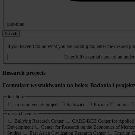
part-time
Search
If you haven’t found what you are looking for, enter the desired phr
Enter full or partial name of an unde
Research projects
Formularz wyszukiwania na belce: Badania i projekt
location:
cross-university project
Katowice
Poznań
Sopot
research center:
Bullying Research Center
CARE-BEH Center for Applied R
Development
Center for Research on the Economics of Memori
Studies
East Asian Civilization Research Center
Emotion C