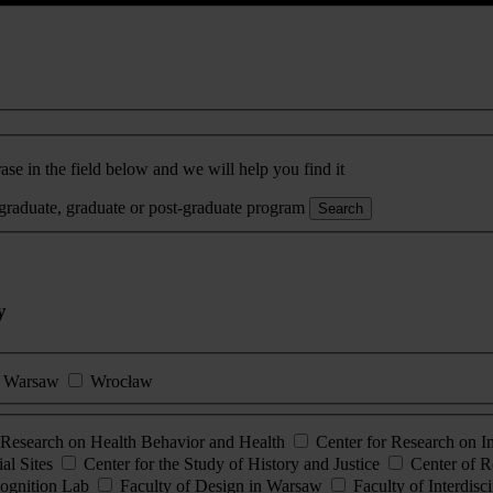
ase in the field below and we will help you find it
rgraduate, graduate or post-graduate program
Search
y
Warsaw
Wrocław
esearch on Health Behavior and Health
Center for Research on 
al Sites
Center for the Study of History and Justice
Center of R
ognition Lab
Faculty of Design in Warsaw
Faculty of Interdisc