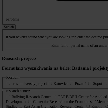
part-time
Search
If you haven’t found what you are looking for, enter the desired phr
Enter full or partial name of an unde
Research projects
Formularz wyszukiwania na belce: Badania i projekt
location:
cross-university project
Katowice
Poznań
Sopot
research center:
Bullying Research Center
CARE-BEH Center for Applied R
Development
Center for Research on the Economics of Memori
Studies
East Asian Civilization Research Center
Emotion C