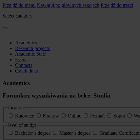
Przejdź do menu
Nawiguj po głównych sekcjach
Przejdź do treści
Select category
Academics
Research projects
Academic Staff
Events
Contacts
Quick links
Academics
Formularz wyszukiwania na belce: Studia
location:
Katowice
Kraków
Online
Poznań
Sopot
Wa
level of study:
Bachelor’s degree
Master’s degree
Graduate Certificat