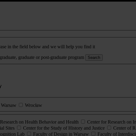
ase in the field below and we will help you find it
rgraduate, graduate or post-graduate program
Search
y
Warsaw
Wrocław
esearch on Health Behavior and Health
Center for Research on 
al Sites
Center for the Study of History and Justice
Center of R
ognition Lab
Faculty of Design in Warsaw
Faculty of Interdisc