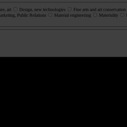
ure, art
Design, new technologies
Fine arts and art conservation
arketing, Public Relations
Material engineering
Materiality