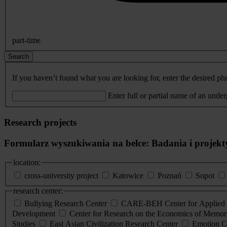
part-time
Search
If you haven’t found what you are looking for, enter the desired phr
Enter full or partial name of an unde
Research projects
Formularz wyszukiwania na belce: Badania i projekt
location:
cross-university project
Katowice
Poznań
Sopot
research center:
Bullying Research Center
CARE-BEH Center for Applied R
Development
Center for Research on the Economics of Memori
Studies
East Asian Civilization Research Center
Emotion C