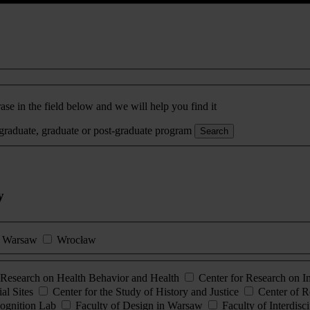
ase in the field below and we will help you find it
rgraduate, graduate or post-graduate program
Search
y
Warsaw
Wrocław
esearch on Health Behavior and Health
Center for Research on 
al Sites
Center for the Study of History and Justice
Center of R
ognition Lab
Faculty of Design in Warsaw
Faculty of Interdisc