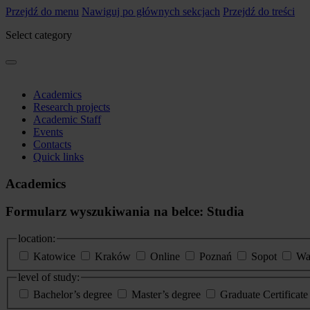
Przejdź do menu
Nawiguj po głównych sekcjach
Przejdź do treści
Select category
Academics
Research projects
Academic Staff
Events
Contacts
Quick links
Academics
Formularz wyszukiwania na belce: Studia
location:
Katowice
Kraków
Online
Poznań
Sopot
Wa
level of study:
Bachelor’s degree
Master’s degree
Graduate Certificat