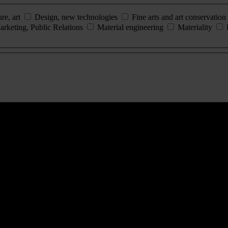
ure, art
Design, new technologies
Fine arts and art conservation
arketing, Public Relations
Material engineering
Materiality